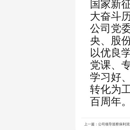
国家新
大奋斗
公司党
央、股
以优良
党课、
学习好
转化为
百周年
上一篇：公司领导巡察保利清