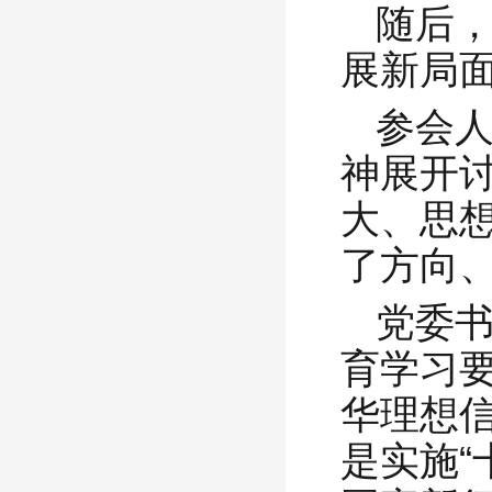
随后，
展新局面
参会
神展开
大、思
了方向
党委
育学习
华理想信
是实施“