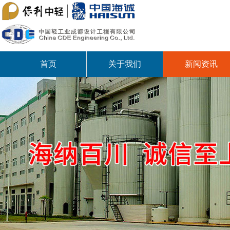
首页
关于我们
新闻资讯