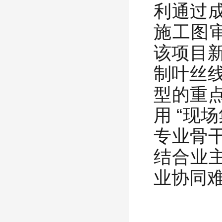
利通过
施工图审
该项目新
制叶丝线
型的重
用 “现
专业骨
结合业
业协同难