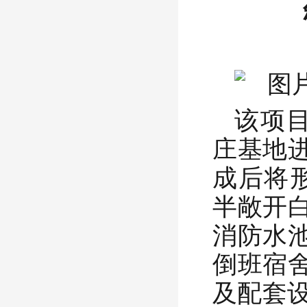
该项目
庄基地
成后将
半敞开
消防水
倒班宿
及配套