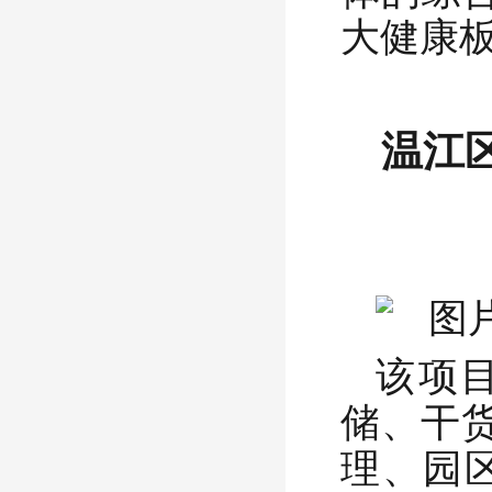
大健康
温江
该项
储、干
理、园