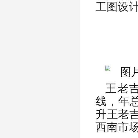
工图设
王老
线，年
升王老
西南市