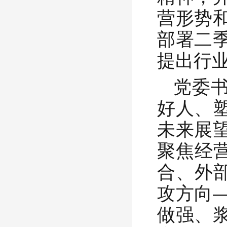
营形势
部署二
提出行
党委
好人、
未来展
聚焦经
合、外
攻方向
做强、