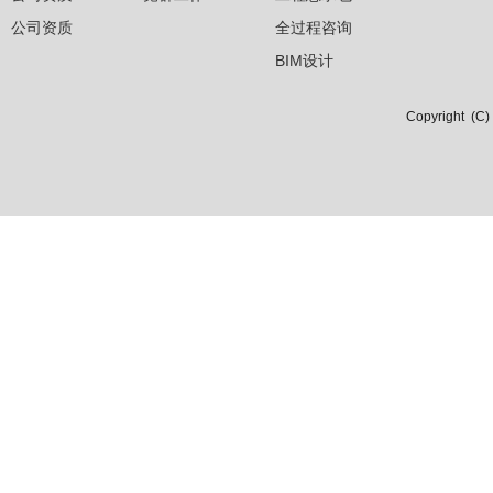
公司资质
全过程咨询
BIM设计
Copyright 