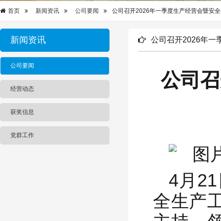
首页
新闻资讯
公司要闻
公司召开2026年一季度生产经营会暨安
新闻资讯
公司召开2026年
公司要闻
公司召
经营动态
获奖信息
党群工作
4月2
全生产