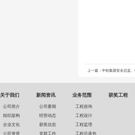
上一篇：中轻集团安全总监、
关于我们
新闻资讯
业务范围
获奖工程
公司简介
公司要闻
工程咨询
组织架构
经营动态
工程设计
企业文化
获奖信息
工程监理
公司资质
党群工作
工程总承包