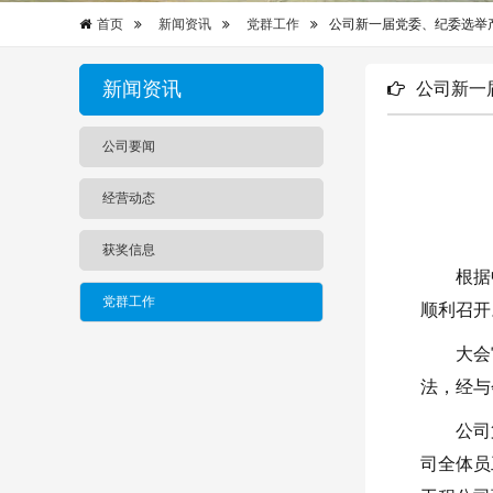
首页
新闻资讯
党群工作
公司新一届党委、纪委选举
新闻资讯
公司新一
公司要闻
经营动态
获奖信息
根据
党群工作
顺利召开
大会
法，经与
公司
司全体员